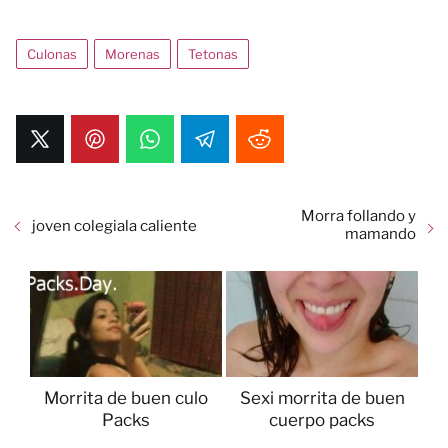
Culonas
Morenas
Tetonas
Morra follando y
joven colegiala caliente
mamando
Morrita de buen culo
Sexi morrita de buen
Packs
cuerpo packs