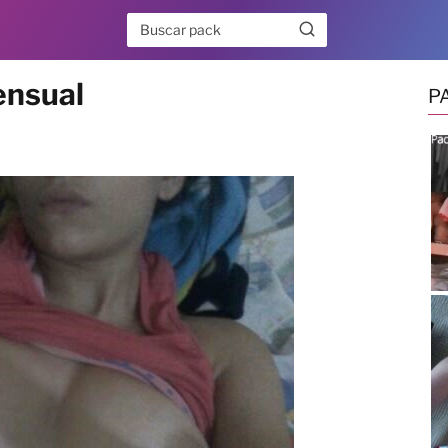
ensual
P