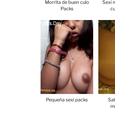
Morrita de buen culo
Sexi 
Packs
c
Pequeña sexi packs
Sa
m