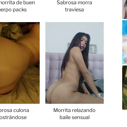
morrita de buen
Sabrosa morra
uerpo packs
traviesa
brosa culona
Morrita relazando
ostrándose
baile sensual