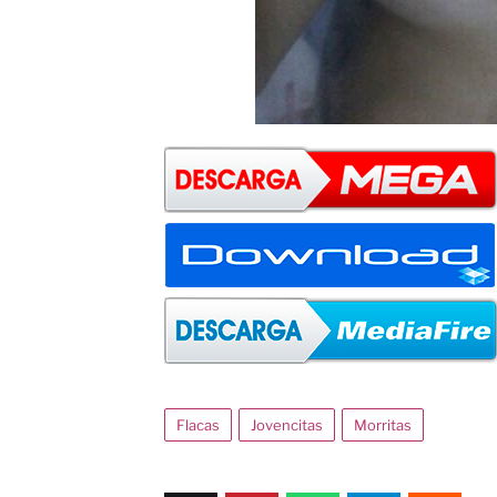
Flacas
Jovencitas
Morritas