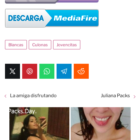
Blancas
Culonas
Jovencitas
La amiga disfrutando
Juliana Packs