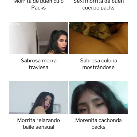
Morrita de buen culo
Sexi morrita de buen
Packs
cuerpo packs
Sabrosa morra
Sabrosa culona
traviesa
mostrándose
Morrita relazando
Morenita cachonda
baile sensual
packs