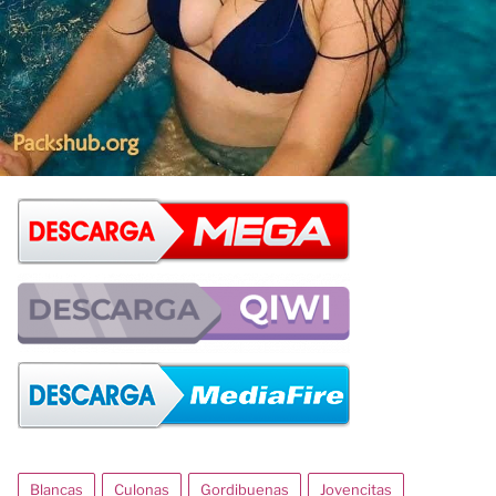
Blancas
Culonas
Gordibuenas
Jovencitas