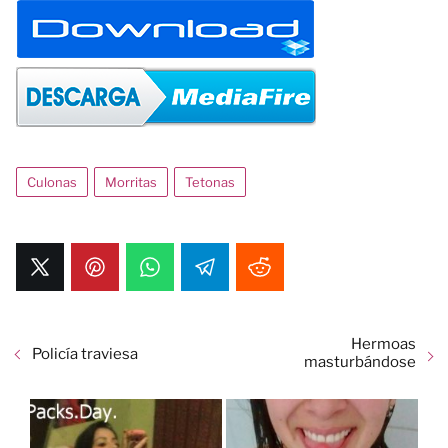
Culonas
Morritas
Tetonas
Hermoas
Policía traviesa
masturbándose