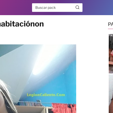
habitaciónon
P