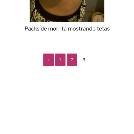
Packs de morrita mostrando tetas
«
1
2
3